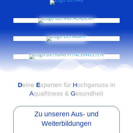
D
eine
E
xperten für
H
ochgenuss in
A
quafitness &
G
esundheit
Zu unseren Aus- und
Weiterbildungen